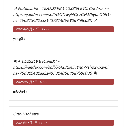
📍 Notification- TRANSFER 1,133335 BTC. Confirm >>
https://yandex.com/poll/DCTzwgNQnzCykVhgbhD581?
hs=79d313432aa21437314ff9890d7b8c03& 📍
2025年5月29日 08:55
ytag8s
🔕 + 1.523218 BTC.NEXT -
https://yandex.com/poll/76RuKke5vYn6W1hp2wxzvb?
hs=79d313432aa21437314ff9890d7b8c03& 🔕
2025年6月5日 07:20
m80g4y
Otto Hachette
2025年7月2日 17:22