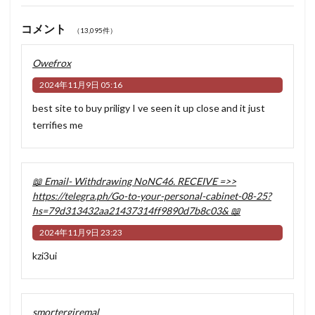
コメント
（13,095件）
Owefrox
2024年11月9日 05:16
best site to buy priligy
I ve seen it up close and it just
terrifies me
📖 Email- Withdrawing NoNC46. RECEIVE =>>
https://telegra.ph/Go-to-your-personal-cabinet-08-25?
hs=79d313432aa21437314ff9890d7b8c03& 📖
2024年11月9日 23:23
kzi3ui
smortergiremal