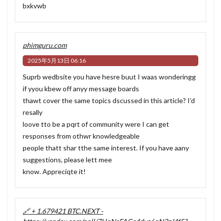
bxkvwb
phimguru.com
2025年5月13日 06:16
Suprb wedbsite you have hesre buut I waas wonderingg
if yyou kbew off anyy message boards
thawt cover the same topics dscussed in this article? I’d
resally
loove tto be a pqrt of community were I can get
responses from othwr knowledgeable
people thatt shar tthe same interest. If you have aany
suggestions, please lett mee
know. Appreciqte it!
🔗 + 1.679421 BTC.NEXT -