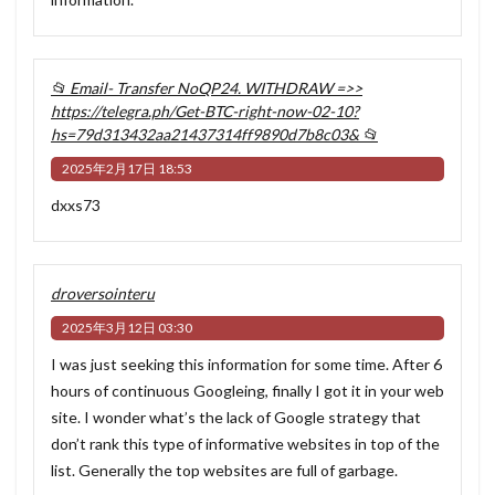
📂 Email- Transfer NoQP24. WITHDRAW =>>
https://telegra.ph/Get-BTC-right-now-02-10?
hs=79d313432aa21437314ff9890d7b8c03& 📂
2025年2月17日 18:53
dxxs73
droversointeru
2025年3月12日 03:30
I was just seeking this information for some time. After 6
hours of continuous Googleing, finally I got it in your web
site. I wonder what’s the lack of Google strategy that
don’t rank this type of informative websites in top of the
list. Generally the top websites are full of garbage.