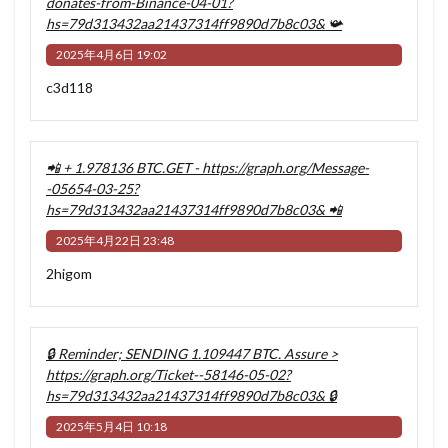
donates-from-Binance-04-01?
hs=79d313432aa21437314ff9890d7b8c03& 📯
2025年4月6日 19:02
c3d118
📲 + 1.978136 BTC.GET - https://graph.org/Message-
-05654-03-25?
hs=79d313432aa21437314ff9890d7b8c03& 📲
2025年4月22日 23:48
2higom
🔒 Reminder; SENDING 1.109447 BTC. Assure >
https://graph.org/Ticket--58146-05-02?
hs=79d313432aa21437314ff9890d7b8c03& 🔒
2025年5月4日 10:18