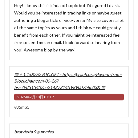
Hey! I know this is kinda off topic but I’d figured I’d ask.
Would you be interested in trading links or maybe guest
authoring a blog article or vice-versa? My site covers a lot
of the same topics as yours and I think we could greatly
benefit from each other. If you might be interested feel
free to send me an email. I look forward to hearing from
you! Awesome blog by the way!
📅 + 1.158262 BTC.GET - https://graph.org/Payout-from-
Blockchaincom-06-26?
hs=79d313432aa21437314ff9890d7b8c03& 📅
2025年7月10日 07:19
v85mp5
best delta 9 gummies