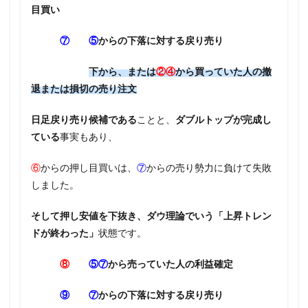
目買い
⑦
⑤
からの下落に対する戻り売り
下から、または
②④
から買っていた人の撤
退または損切の売り注文
日足戻り売り候補である
ことと、
ダブルトップが完成し
ている
事実もあり、
⑥
からの押し目買いは、
⑦
からの売り勢力に負けて失敗
しました。
そして押し安値を下抜き、ダウ理論でいう「上昇トレン
ドが終わった」
状態です。
⑧
⑤⑦
から売っていた人の利益確定
⑨
⑦
からの下落に対する戻り売り