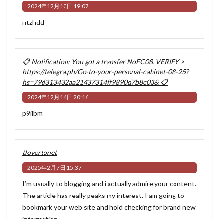
2024年12月10日 19:07
ntzhdd
📋 Notification: You got a transfer NoFC08. VERIFY >
https://telegra.ph/Go-to-your-personal-cabinet-08-25?
hs=79d313432aa21437314ff9890d7b8c03& 📋
2024年12月14日 20:16
p9ilbm
tlovertonet
2025年2月7日 15:37
I’m usually to blogging and i actually admire your content.
The article has really peaks my interest. I am going to
bookmark your web site and hold checking for brand new
information.