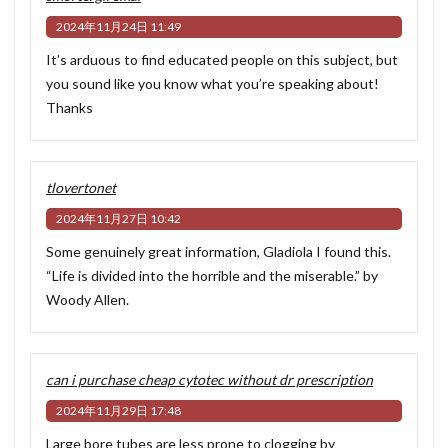
2024年11月24日 11:49
It’s arduous to find educated people on this subject, but
you sound like you know what you’re speaking about!
Thanks
tlovertonet
2024年11月27日 10:42
Some genuinely great information, Gladiola I found this.
“Life is divided into the horrible and the miserable.” by
Woody Allen.
can i purchase cheap cytotec without dr prescription
2024年11月29日 17:48
Large bore tubes are less prone to clogging by