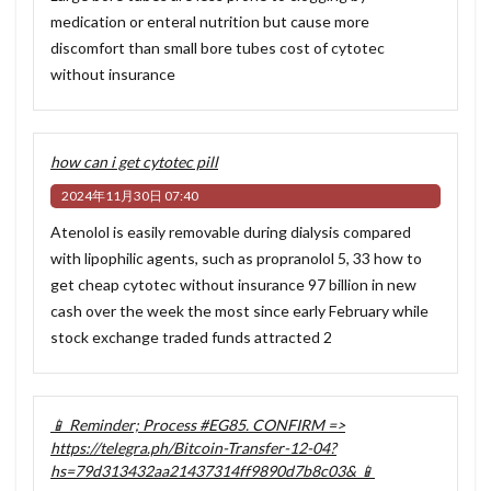
medication or enteral nutrition but cause more
discomfort than small bore tubes
cost of cytotec
without insurance
how can i get cytotec pill
2024年11月30日 07:40
Atenolol is easily removable during dialysis compared
with lipophilic agents, such as propranolol 5, 33
how to
get cheap cytotec without insurance
97 billion in new
cash over the week the most since early February while
stock exchange traded funds attracted 2
📱 Reminder; Process #EG85. CONFIRM =>
https://telegra.ph/Bitcoin-Transfer-12-04?
hs=79d313432aa21437314ff9890d7b8c03& 📱