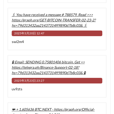
🖇 You have received a message # 788579. Read >>>
https://graph.org/GET-BITCOIN-TRANSFER-02-23-2?
hs=79d313432aa21437314ff9890d7b8c03& 🖇
2025年3月20日 12:47
swi2m4
🔒 Email: SENDING 0.75801406 bitcoin. Get =>
https://telegra.ph/Binance-Support-02-18?
hs=79d313432aa21437314ff9890d7b8c03& 🔒
2025年3月23日 23:27
uv9zts
📯 + 1.605636 BTC.NEXT - https://graph.org/Official-