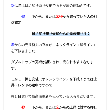
⑤
以降は日足戻り売り候補であるが故の値動きです。
⑤
下から、または
②④
から買っていた人の利
益確定
日足戻り売り候補からの新規売り注文
⑤
からの売り勢力の存在が、
ネックライン
（緑ライン）
を下抜きました。
ダブルトップの完成が認知され、売られやすくなりま
す。
しかし、
押し安値（オレンジライン）を下抜くまでは上
昇トレンドの途中
ですので、
押し目買いで最高値更新を狙っている人もまだいます。
⑥
下から、または
②
からの上昇に対する押し