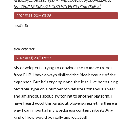
https://yandex.com/poll/7HqNsFACc4dya6qN3zJ4f5?
hs=79d313432aa21437314ff9890d7b8c03& 🔗
2025年5月23日 05:26
msd835
tlovertonet
2025年5月23日 05:27
My developer is trying to convince me to move to .net
from PHP. I have always disliked the idea because of the
expenses. But he’s tryiong none the less. I’ve been using
Movable-type on a number of websites for about a year
and am anxious about switching to another platform. I
have heard good things about blogengine.net. Is there a
way I can import all my wordpress content into it? Any
kind of help would be really appreciated!