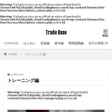
Warning
: Trying to access array offset on value of type bool in
/home/c4476118/public_html/tradingbasics.work/wp-content/themes/the-
thor/inc/seo/description_robots.php
on line
42
Warning
: Trying to access array offset on value of type bool in
/home/c4476118/public_html/tradingbasics.work/wp-content/themes/the-
thor/inc/seo/description_robots.php
on line
42
Trade Base
TOPPAGE
はじめに
前提編
基本編
環境認識編
本日の相場分析
HOME
トレーニング編
CATEGORY
トレーニング編
Warning
: Trying to access array offset on value of type bool in
/home/c4476118/public_html/tradingbasics.work/wp-
content/themes/the-thor/category.php
on line
62