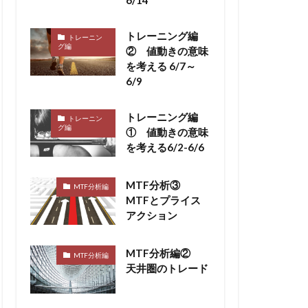
トレーニング編
トレーニン
グ編
② 値動きの意味
を考える 6/7～
6/9
トレーニング編
トレーニン
グ編
① 値動きの意味
を考える6/2-6/6
MTF分析③
MTF分析編
MTFとプライス
アクション
MTF分析編②
MTF分析編
天井圏のトレード