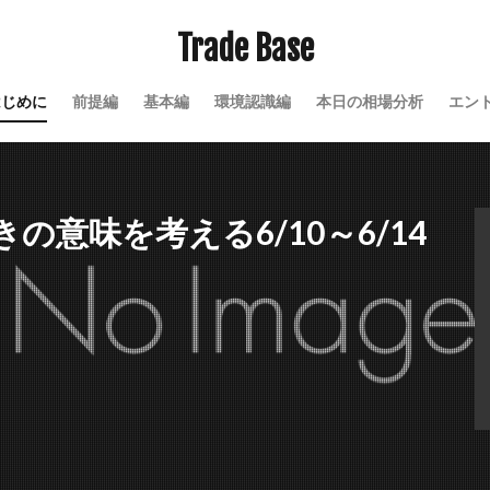
Trade Base
はじめに
前提編
基本編
環境認識編
本日の相場分析
エン
意味を考える6/10～6/14