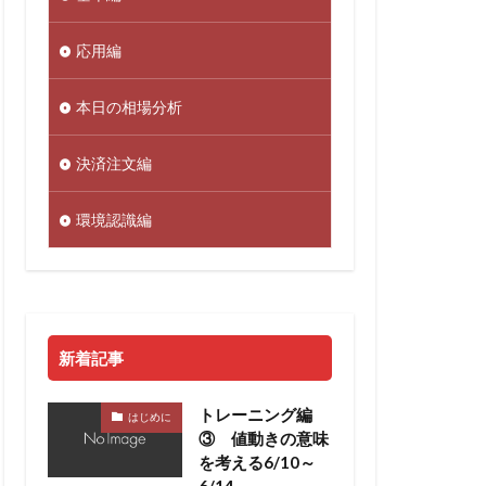
応用編
本日の相場分析
決済注文編
環境認識編
新着記事
トレーニング編
はじめに
③ 値動きの意味
を考える6/10～
6/14