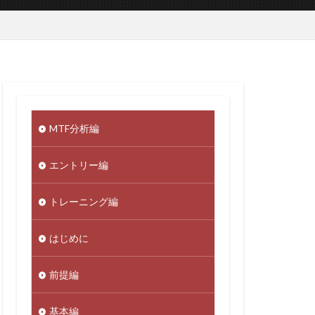
MTF分析編
エントリー編
トレーニング編
はじめに
前提編
基本編