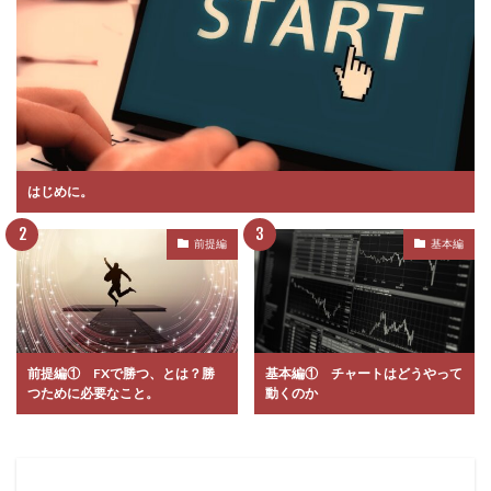
はじめに。
前提編
基本編
前提編① FXで勝つ、とは？勝
基本編① チャートはどうやって
つために必要なこと。
動くのか