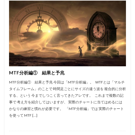
MTF分析編① 結果と予兆
MTF分析編① 結果と予兆 今回は「MTF分析編」。 WTFとは「マルチ
タイムフレーム」のことで 時間足ごとにサイズの違う波を 複合的に分析
する、という 今までしつこく言ってきたアレです。 これまで複数の記
事で 考え方を紹介してはいますが、 実際のチャートに当てはめるには
かなりの練習と慣れが必要です。 「MTF分析編」では 実際のチャート
を使って MTF […]