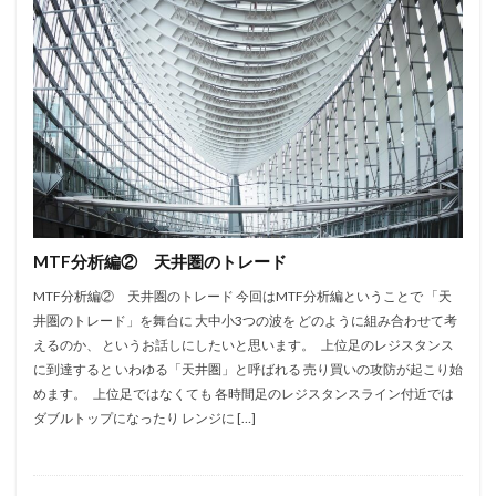
MTF分析編② 天井圏のトレード
MTF分析編② 天井圏のトレード 今回はMTF分析編ということで 「天
井圏のトレード」を舞台に 大中小3つの波を どのように組み合わせて考
えるのか、 というお話しにしたいと思います。 上位足のレジスタンス
に到達すると いわゆる「天井圏」と呼ばれる 売り買いの攻防が起こり始
めます。 上位足ではなくても 各時間足のレジスタンスライン付近では
ダブルトップになったり レンジに […]