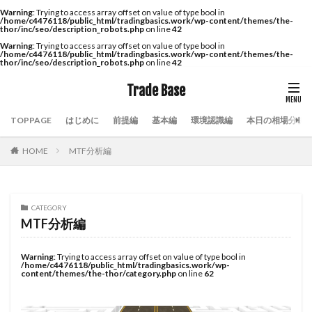
Warning
: Trying to access array offset on value of type bool in
/home/c4476118/public_html/tradingbasics.work/wp-content/themes/the-
thor/inc/seo/description_robots.php
on line
42
Warning
: Trying to access array offset on value of type bool in
/home/c4476118/public_html/tradingbasics.work/wp-content/themes/the-
thor/inc/seo/description_robots.php
on line
42
Trade Base
TOPPAGE
はじめに
前提編
基本編
環境認識編
本日の相場分析
HOME
MTF分析編
CATEGORY
MTF分析編
Warning
: Trying to access array offset on value of type bool in
/home/c4476118/public_html/tradingbasics.work/wp-
content/themes/the-thor/category.php
on line
62