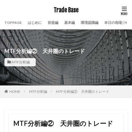
Trade Base
TOPPAGE
はじめに
前提編
基本編
環境認識編
本日の相場分析
MTF分析編② 天井圏のトレード
MTF分析編
HOME
MTF分析編
MTF分析編② 天井圏のトレード
MTF分析編② 天井圏のトレード