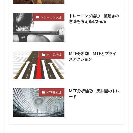
トレーニング編① 値動きの
トレーニング編
意味を考える6/2-6/6
MTF分析③ MTFとプライ
MTF分析編
スアクション
MTF分析編② 天井圏のトレ
MTF分析編
ード