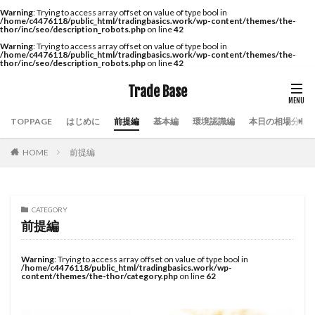
Warning
: Trying to access array offset on value of type bool in
/home/c4476118/public_html/tradingbasics.work/wp-content/themes/the-
thor/inc/seo/description_robots.php
on line
42
Warning
: Trying to access array offset on value of type bool in
/home/c4476118/public_html/tradingbasics.work/wp-content/themes/the-
thor/inc/seo/description_robots.php
on line
42
Trade Base
TOPPAGE
はじめに
前提編
基本編
環境認識編
本日の相場分析
HOME
前提編
CATEGORY
前提編
Warning
: Trying to access array offset on value of type bool in
/home/c4476118/public_html/tradingbasics.work/wp-
content/themes/the-thor/category.php
on line
62