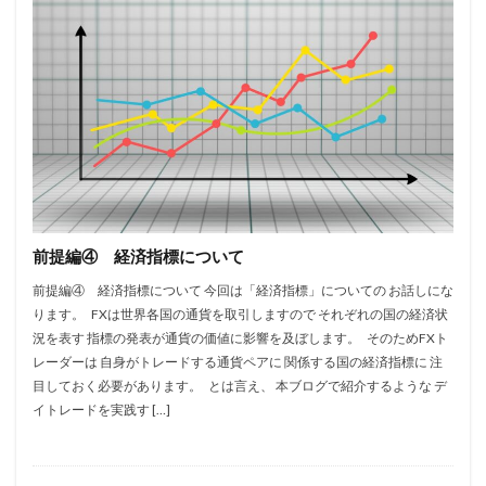
前提編④ 経済指標について
前提編④ 経済指標について 今回は「経済指標」についての お話しにな
ります。 FXは世界各国の通貨を取引しますので それぞれの国の経済状
況を表す 指標の発表が通貨の価値に影響を及ぼします。 そのためFXト
レーダーは 自身がトレードする通貨ペアに 関係する国の経済指標に 注
目しておく必要があります。 とは言え、 本ブログで紹介するような デ
イトレードを実践す […]