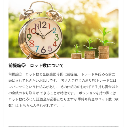
前提編⑤ ロット数について
前提編⑤ ロット数と金銭感覚 今回は前提編。 トレードを始める前に
頭に入れておきたいお話しです。 皆さんご存じの通りFXトレードには
レバレッジという仕組みがあり、 その仕組みのおかげで 手持ち資金以上
の金銭のやり取りが できることが特徴です。 ポジションを持つ際には
ロット数に応じた 証拠金が必要となりますが 手持ち資金やロット数（枚
数）は もちろん人それぞれです。 […]