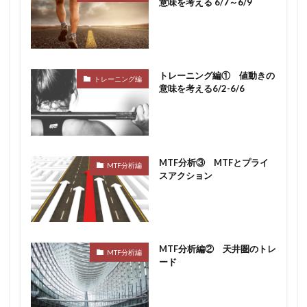
意味を考える 6/7～6/9
トレーニング編① 値動きの
トレーニング編
意味を考える6/2-6/6
MTF分析③ MTFとプライ
MTF分析編
スアクション
MTF分析編② 天井圏のトレ
MTF分析編
ード