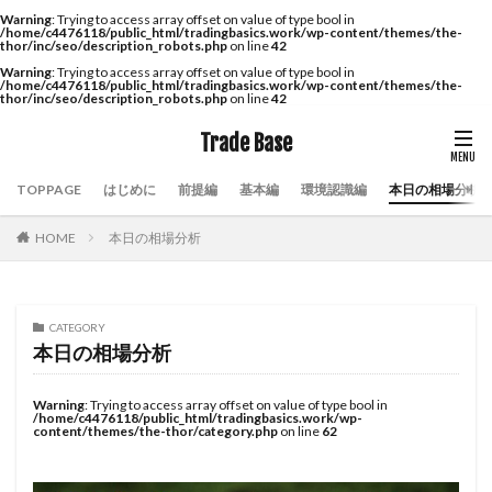
Warning
: Trying to access array offset on value of type bool in
/home/c4476118/public_html/tradingbasics.work/wp-content/themes/the-
thor/inc/seo/description_robots.php
on line
42
Warning
: Trying to access array offset on value of type bool in
/home/c4476118/public_html/tradingbasics.work/wp-content/themes/the-
thor/inc/seo/description_robots.php
on line
42
Trade Base
TOPPAGE
はじめに
前提編
基本編
環境認識編
本日の相場分析
HOME
本日の相場分析
CATEGORY
本日の相場分析
Warning
: Trying to access array offset on value of type bool in
/home/c4476118/public_html/tradingbasics.work/wp-
content/themes/the-thor/category.php
on line
62