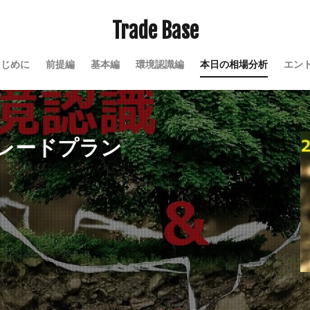
Trade Base
はじめに
前提編
基本編
環境認識編
本日の相場分析
エン
＆トレードプラン