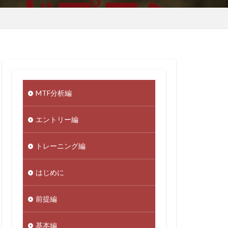
MTF分析編
エントリー編
トレーニング編
はじめに
前提編
基本編