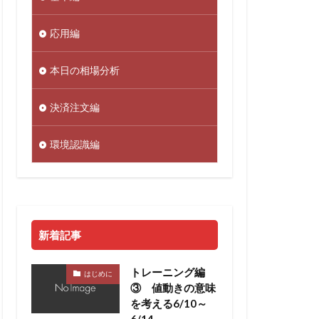
応用編
本日の相場分析
決済注文編
環境認識編
新着記事
トレーニング編
はじめに
③ 値動きの意味
を考える6/10～
6/14