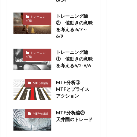
トレーニング編
トレーニン
グ編
② 値動きの意味
を考える 6/7～
6/9
トレーニング編
トレーニン
グ編
① 値動きの意味
を考える6/2-6/6
MTF分析③
MTF分析編
MTFとプライス
アクション
MTF分析編②
MTF分析編
天井圏のトレード