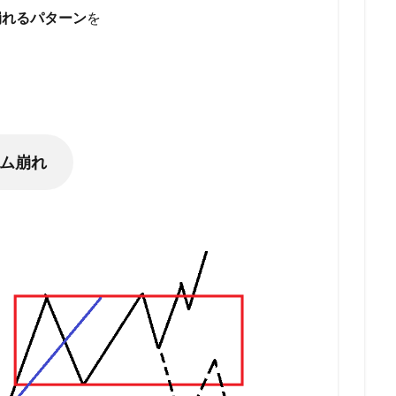
崩れるパターン
を
ム崩れ