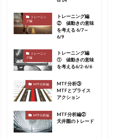
トレーニング編
トレーニン
グ編
② 値動きの意味
を考える 6/7～
6/9
トレーニング編
トレーニン
グ編
① 値動きの意味
を考える6/2-6/6
MTF分析③
MTF分析編
MTFとプライス
アクション
MTF分析編②
MTF分析編
天井圏のトレード