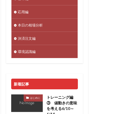
応用編
本日の相場分析
決済注文編
環境認識編
新着記事
トレーニング編
はじめに
③ 値動きの意味
を考える6/10～
6/14