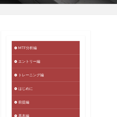
MTF分析編
エントリー編
トレーニング編
はじめに
前提編
基本編