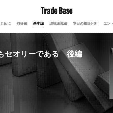
Trade Base
はじめに
前提編
基本編
環境認識編
本日の相場分析
エン
もセオリーである 後編