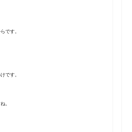
、
、
からです。
わけです。
すね。