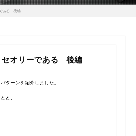
である 後編
もセオリーである 後編
るパターンを紹介しました。
ことと、