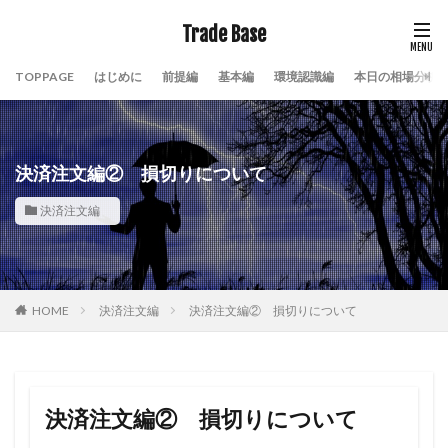
Trade Base
TOPPAGE
はじめに
前提編
基本編
環境認識編
本日の相場分析
決済注文編② 損切りについて
決済注文編
HOME
決済注文編
決済注文編② 損切りについて
決済注文編② 損切りについて